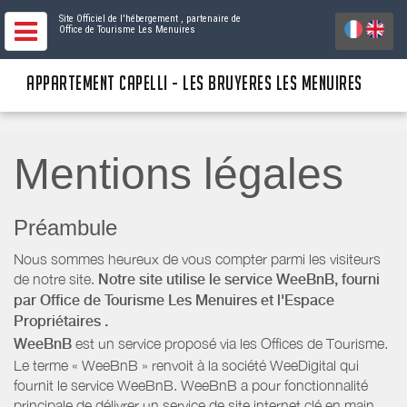
Site Officiel de l'hébergement
, partenaire de
Office de Tourisme Les Menuires
APPARTEMENT CAPELLI - LES BRUYERES LES MENUIRES
Mentions légales
Préambule
Nous sommes heureux de vous compter parmi les visiteurs
de notre site.
Notre site utilise le service WeeBnB, fourni
par
Office de Tourisme Les Menuires
et l'Espace
Propriétaires
.
WeeBnB
est un service proposé via les Offices de Tourisme.
Le terme « WeeBnB » renvoit à la société WeeDigital qui
fournit le service WeeBnB. WeeBnB a pour fonctionnalité
principale de délivrer un service de site internet clé en main,